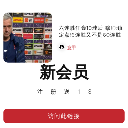
六连胜狂轰19球后 穆帅:镇
定点!6连胜又不是60连胜
意甲
新会员
注册送18
访问此链接