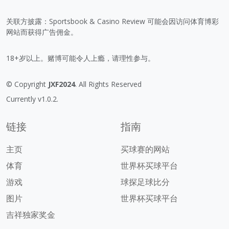
关联方披露：Sportsbook & Casino Review 可能会因访问体育博彩
网站而获得广告佣金。
18+岁以上。赌博可能令人上瘾，请理性参与。
© Copyright
JXF2024
. All Rights Reserved
Currently v1.0.2.
链接
指南
主页
买球赛的网站
体育
世界杯买球平台
游戏
球探足球比分
图片
世界杯买球平台
吉祥独家奖金