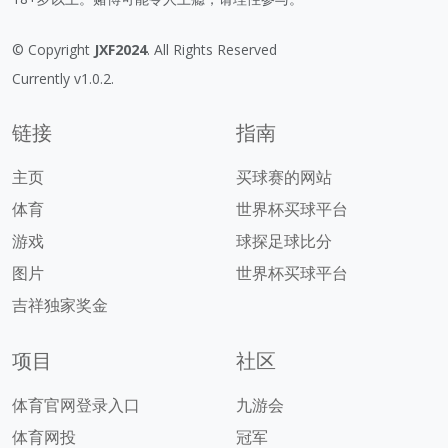
© Copyright
JXF2024
. All Rights Reserved
Currently v1.0.2.
链接
指南
主页
买球赛的网站
体育
世界杯买球平台
游戏
球探足球比分
图片
世界杯买球平台
吉祥独家奖金
项目
社区
体育官网登录入口
九游会
体育网投
冠军