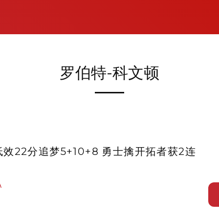
罗伯特-科文顿
效22分追梦5+10+8 勇士擒开拓者获2连
A