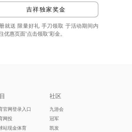
吉祥独家奖金
册就送 限量好礼 手刀领取 于活动期间内
往优惠页面”点击领取”彩金。
目
社区
育官网登录入口
九游会
育网投
冠军
球站现金体育
凯发