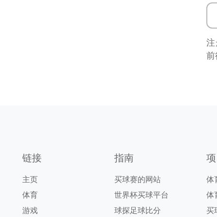
注
前
链接
指南
项
主页
买球赛的网站
体
体育
世界杯买球平台
体
游戏
球探足球比分
买