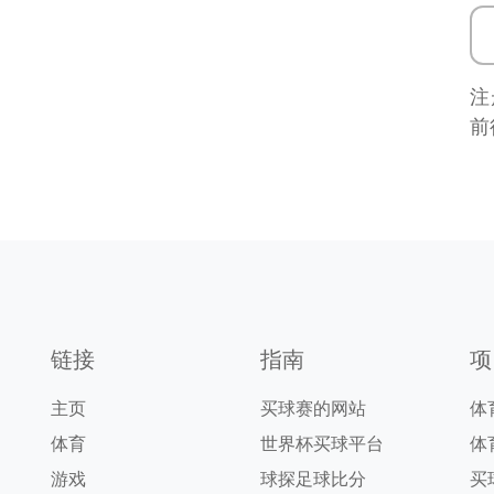
注
前
链接
指南
项
主页
买球赛的网站
体
体育
世界杯买球平台
体
游戏
球探足球比分
买