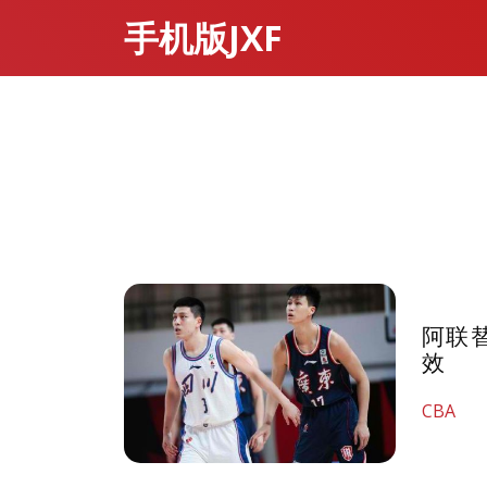
手机版JXF
阿联
效
CBA