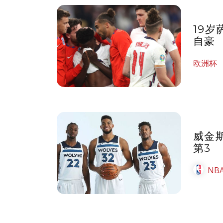
19
自豪
欧洲杯
威金
第3
NB