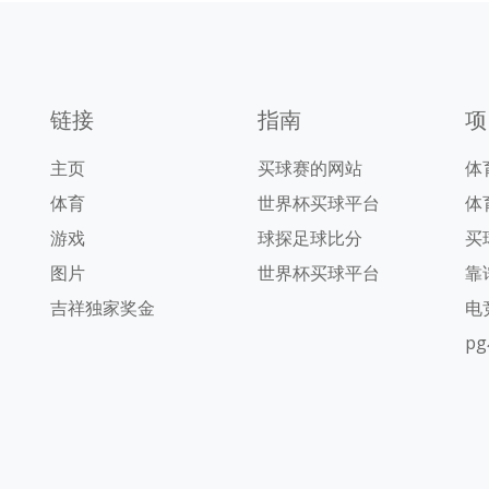
链接
指南
项
主页
买球赛的网站
体
体育
世界杯买球平台
体
游戏
球探足球比分
买
图片
世界杯买球平台
靠
吉祥独家奖金
电
p