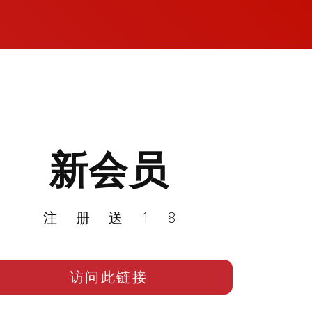
新会员
注册送18
访问此链接