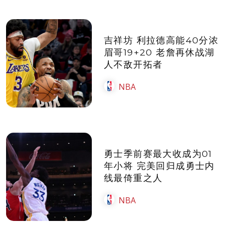
吉祥坊 利拉德高能40分浓
眉哥19+20 老詹再休战湖
人不敌开拓者
NBA
勇士季前赛最大收成为01
年小将 完美回归成勇士内
线最倚重之人
NBA