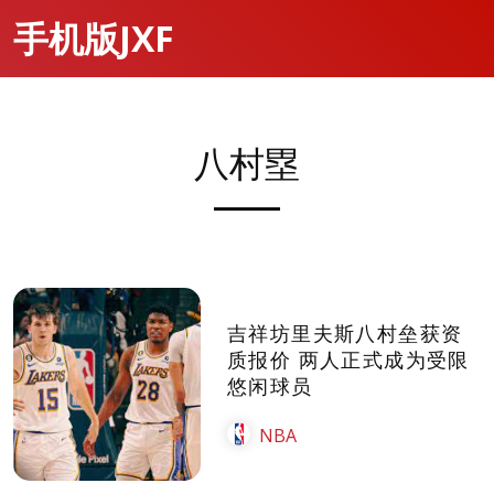
手机版JXF
八村塁
吉祥坊里夫斯八村垒获资
质报价 两人正式成为受限
悠闲球员
NBA