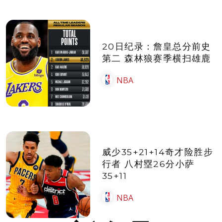
20日纪录：詹皇总分前史
第二 森林狼赛季横扫雄鹿
NBA
威少35+21+14奇才险胜步
行者 八村塁26分小萨
35+11
NBA