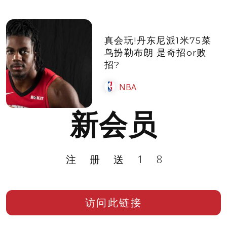
真会玩!丹东尼派1米75菜
鸟扮勒布朗 是奇招or败
招?
NBA
新会员
注册送18
访问此链接