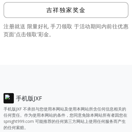
吉祥独家奖金
注册就送 限量好礼 手刀领取 于活动期间内前往优惠
页面”点击领取”彩金。
手机版JXF
手机版JXF 不承担与您使用本网站及使用本网站所含任何信息相关的
任何责任。作为使用本网站的条件，您同意免除本网站所有者因您在
spnight999.com
可能推荐的任何第三方网站上使用任何服务而产生
的任何索赔。