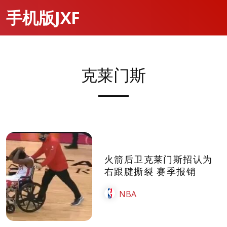
手机版JXF
克莱门斯
火箭后卫克莱门斯招认为
右跟腱撕裂 赛季报销
NBA