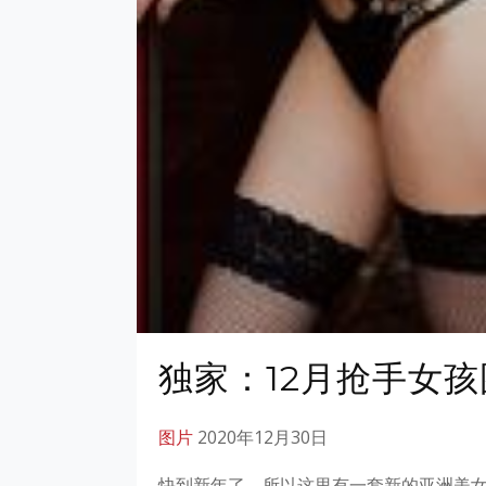
独家：12月抢手女孩
图片
2020年12月30日
快到新年了，所以这里有一套新的亚洲美女