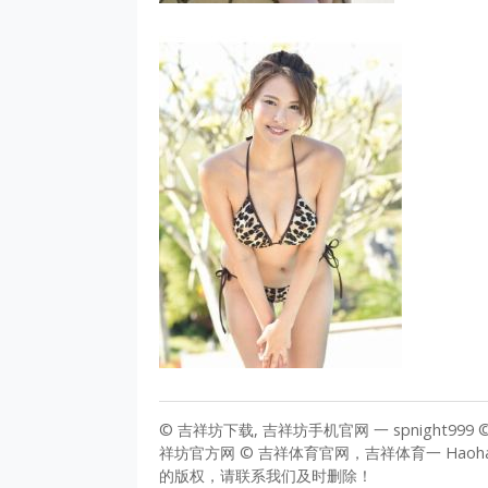
© 吉祥坊下载, 吉祥坊手机官网 一 spnight999 
祥坊官方网 © 吉祥体育官网，吉祥体育一 Hao
的版权，请联系我们及时删除！