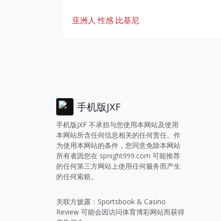
亚洲人
性感
比基尼
手机版JXF
手机版JXF 不承担与您使用本网站及使用
本网站所含任何信息相关的任何责任。作
为使用本网站的条件，您同意免除本网站
所有者因您在
spnight999.com
可能推荐
的任何第三方网站上使用任何服务而产生
的任何索赔。
关联方披露：Sportsbook & Casino
Review 可能会因访问体育博彩网站而获得