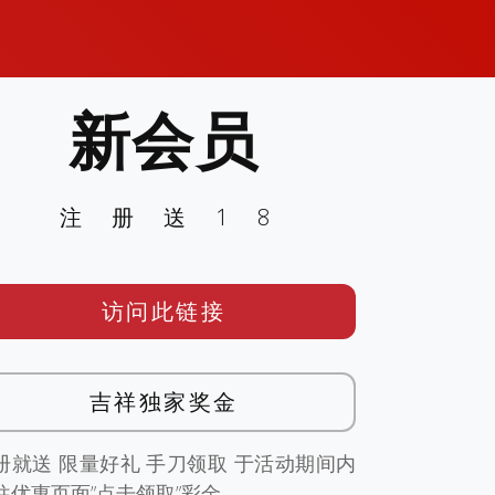
新会员
注册送18
访问此链接
吉祥独家奖金
册就送 限量好礼 手刀领取 于活动期间内
往优惠页面”点击领取”彩金。