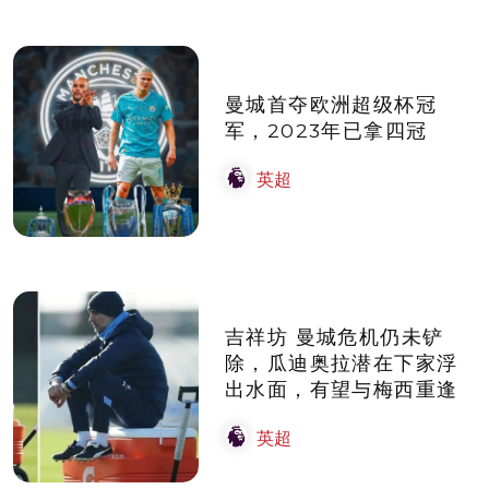
曼城首夺欧洲超级杯冠
军，2023年已拿四冠
英超
吉祥坊 曼城危机仍未铲
除，瓜迪奥拉潜在下家浮
出水面，有望与梅西重逢
英超