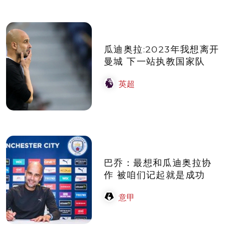
瓜迪奥拉:2023年我想离开
曼城 下一站执教国家队
英超
巴乔：最想和瓜迪奥拉协
作 被咱们记起就是成功
意甲