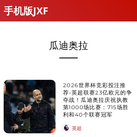
手机版JXF
瓜迪奥拉
2026世界杯竞彩投注推
荐-英超联赛23亿欧元的争
夺战！瓜迪奥拉庆祝执教
第1000场比赛：715场胜
利和40个联赛冠军
英超