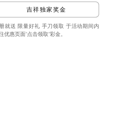
吉祥独家奖金
册就送 限量好礼 手刀领取 于活动期间内
往优惠页面”点击领取”彩金。