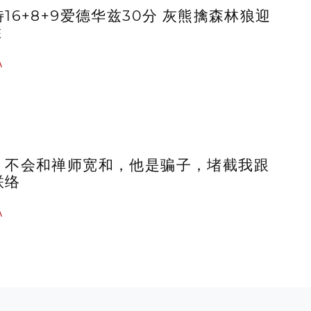
16+8+9爱德华兹30分 灰熊擒森林狼迎
胜
A
：不会和禅师宽和，他是骗子，堵截我跟
联络
A