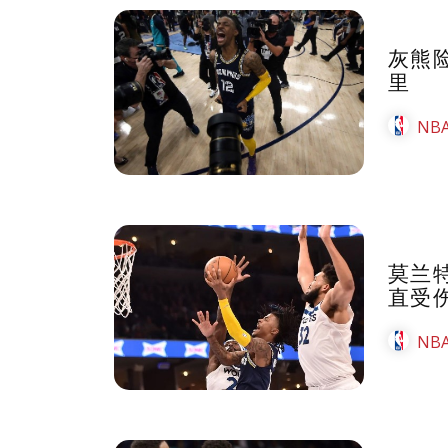
灰熊
里
NB
莫兰
直受
NB