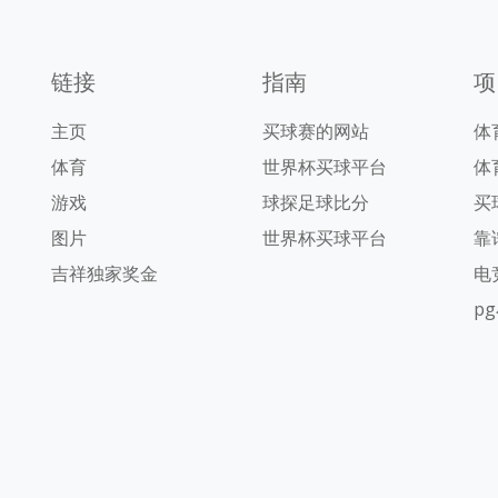
链接
指南
项
主页
买球赛的网站
体
体育
世界杯买球平台
体
游戏
球探足球比分
买
图片
世界杯买球平台
靠
吉祥独家奖金
电
p