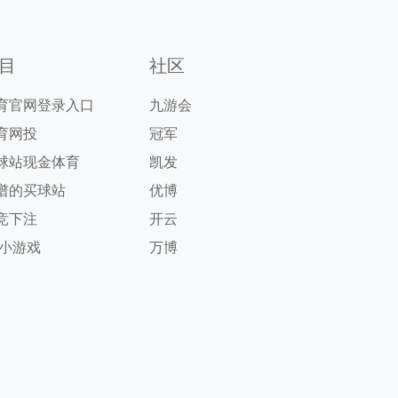
目
社区
育官网登录入口
九游会
育网投
冠军
球站现金体育
凯发
谱的买球站
优博
竞下注
开云
g小游戏
万博