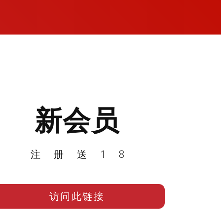
新会员
注册送18
访问此链接