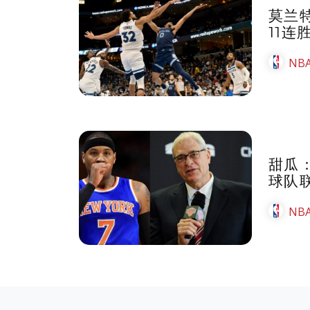
莫兰特
11连
NB
甜瓜
球队
NB