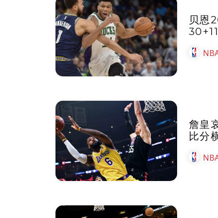
贝恩
30+1
NB
詹皇
比分
NB