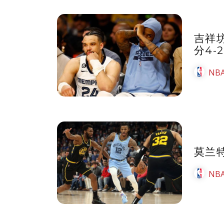
吉祥
分4-
NB
莫兰
NB