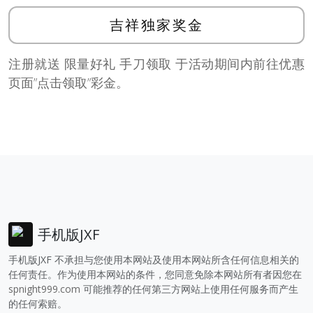
吉祥独家奖金
注册就送 限量好礼 手刀领取 于活动期间内前往优惠
页面”点击领取”彩金。
手机版JXF
手机版JXF 不承担与您使用本网站及使用本网站所含任何信息相关的
任何责任。作为使用本网站的条件，您同意免除本网站所有者因您在
spnight999.com
可能推荐的任何第三方网站上使用任何服务而产生
的任何索赔。