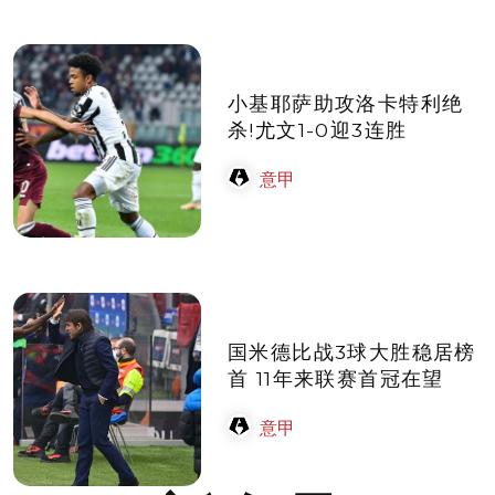
小基耶萨助攻洛卡特利绝
杀!尤文1-0迎3连胜
意甲
国米德比战3球大胜稳居榜
首 11年来联赛首冠在望
意甲