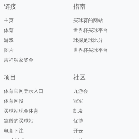
链接
指南
主页
买球赛的网站
体育
世界杯买球平台
游戏
球探足球比分
图片
世界杯买球平台
吉祥独家奖金
项目
社区
体育官网登录入口
九游会
体育网投
冠军
买球站现金体育
凯发
靠谱的买球站
优博
电竞下注
开云