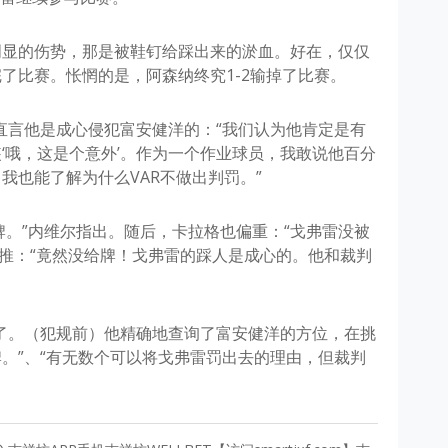
明显的伤势，那是被鞋钉给踩出来的淤血。好在，仅仅
了比赛。怅惘的是，阿森纳终究1-2输掉了比赛。
直言他是成心侵犯富安健洋的：“我们认为他肯定是有
‘哦，这是个意外’。作为一个作业球员，我敢说他百分
我也能了解为什么VAR不做出判罚。”
牌。”内维尔指出。随后，卡拉格也偏重：“戈弗雷没被
发推：“竟然没给牌！戈弗雷的踩人是成心的。他和裁判
了。（犯规前）他精确地查询了富安健洋的方位，在挑
。”、“有无数个可以将戈弗雷罚出去的理由，但裁判