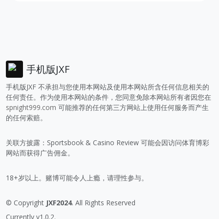
手机版JXF
手机版JXF 不承担与您使用本网站及使用本网站所含任何信息相关的
任何责任。作为使用本网站的条件，您同意免除本网站所有者因您在
spnight999.com
可能推荐的任何第三方网站上使用任何服务而产生
的任何索赔。
关联方披露：Sportsbook & Casino Review 可能会因访问体育博彩
网站而获得广告佣金。
18+岁以上。赌博可能令人上瘾，请理性参与。
© Copyright
JXF2024
. All Rights Reserved
Currently v1.0.2.