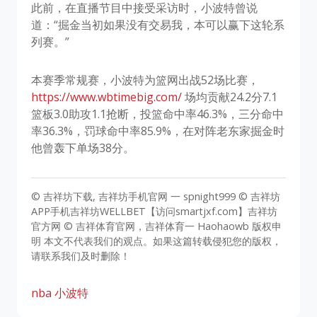
此前，在直播节目中接受采访时，小波特曾说
道：“掘金当初如果没有交易我，本可以赢下这轮系
列赛。”
本赛季常规赛，小波特为篮网出战52场比赛，
https://www.wbtimebig.com/
场均贡献24.2分7.1
篮板3.0助攻1.1抢断，投篮命中率46.3%，三分命中
率36.3%，罚球命中率85.9%，在对阵老东家掘金时
他曾轰下单场38分。
© 吉祥坊下载, 吉祥坊手机官网 一 spnight999 © 吉祥坊
APP手机吉祥坊WELLBET【访问smartjxf.com】吉祥坊
官方网 © 吉祥体育官网，吉祥体育一 Haohaowb 版权申
明 本文不代表我们的观点。如果这篇转载侵犯您的版权，
请联系我们及时删除！
nba
小波特