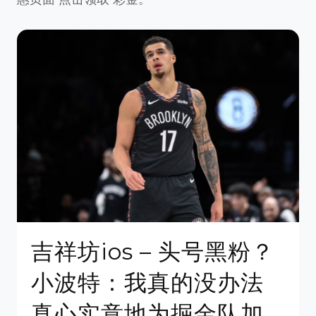
吉祥坊ios – 头号黑粉？
小波特：我真的没办法
真心实意地为掘金队加