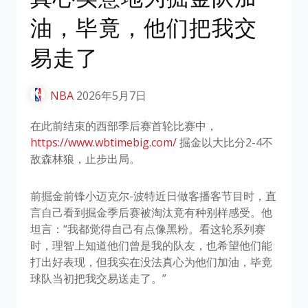
油，毕竟，他们把我交
易走了
NBA
2026年5月7日
在此前结束的西部季后赛首轮比赛中，
https://www.wbtimebig.com/
掘金以大比分2-4不
敌森林狼，止步出局。
前掘金前锋小迈克尔-波特近日做客播客节目时，直
言自己看到掘金季后赛被淘汰竟有种别样感受。他
坦言：“我都觉得自己有点像黑粉。看这轮系列赛
时，理智上知道他们曾是我的队友，也希望他们能
打出好表现，但我实在没法真心为他们加油，毕竟
球队当初把我交易送走了。”