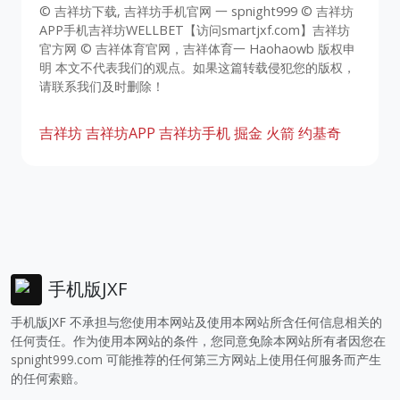
© 吉祥坊下载, 吉祥坊手机官网 一 spnight999 © 吉祥坊
APP手机吉祥坊WELLBET【访问smartjxf.com】吉祥坊
官方网 © 吉祥体育官网，吉祥体育一 Haohaowb 版权申
明 本文不代表我们的观点。如果这篇转载侵犯您的版权，
请联系我们及时删除！
吉祥坊
吉祥坊APP
吉祥坊手机
掘金
火箭
约基奇
手机版JXF
手机版JXF 不承担与您使用本网站及使用本网站所含任何信息相关的
任何责任。作为使用本网站的条件，您同意免除本网站所有者因您在
spnight999.com
可能推荐的任何第三方网站上使用任何服务而产生
的任何索赔。