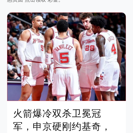
火箭爆冷双杀卫冕冠
军，申京硬刚约基奇，