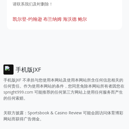
请联系我们及时删除！
凯尔登-约翰逊
布兰纳姆
海沃德
鲍尔
手机版JXF
手机版JXF 不承担与您使用本网站及使用本网站所含任何信息相关的
任何责任。作为使用本网站的条件，您同意免除本网站所有者因您在
spnight999.com
可能推荐的任何第三方网站上使用任何服务而产生
的任何索赔。
关联方披露：Sportsbook & Casino Review 可能会因访问体育博彩
网站而获得广告佣金。