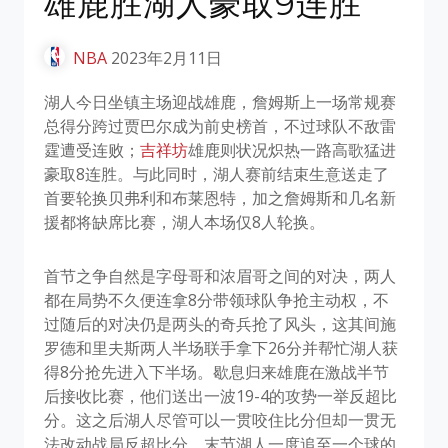
雄鹿胜湖人豪取9连胜
NBA
2023年2月11日
湖人今日坐镇主场迎战雄鹿，詹姆斯上一场常规赛
总得分跨过贾巴尔成为前史榜首，不过球队不敌雷
霆遭受连败；
吉祥坊
雄鹿则状况炽热一路高歌猛进
豪取8连胜。与此同时，湖人赛前结束生意送走了
首要轮换贝弗利和布莱恩特，加之詹姆斯和几名新
援都将缺席比赛，湖人本场仅8人轮换。
首节之争自然是字母哥和浓眉哥之间的对决，两人
都在局势不久便连拿8分带领球队争抢主动权，不
过随后的对决仍是两头的奇兵抢了风头，这其间施
罗德和里夫斯两人半场联手拿下26分并帮忙湖人获
得8分抢先进入下半场。歇息归来雄鹿在激战半节
后接收比赛，他们送出一波19-4的攻势一举反超比
分。这之后湖人尽管可以一贯咬住比分但却一贯无
法改动战局反超比分，末节湖人一度追至一个球的