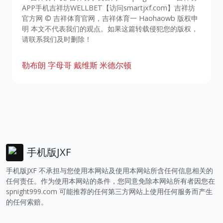
APP手机吉祥坊WELLBET【访问smartjxf.com】吉祥坊
官方网 © 吉祥体育官网，吉祥体育一 Haohaowb 版权申
明 本文不代表我们的观点。如果这篇转载侵犯您的版权，
请联系我们及时删除！
勒布朗
字母哥
戴维斯
米德尔顿
手机版JXF
手机版JXF 不承担与您使用本网站及使用本网站所含任何信息相关的
任何责任。作为使用本网站的条件，您同意免除本网站所有者因您在
spnight999.com
可能推荐的任何第三方网站上使用任何服务而产生
的任何索赔。