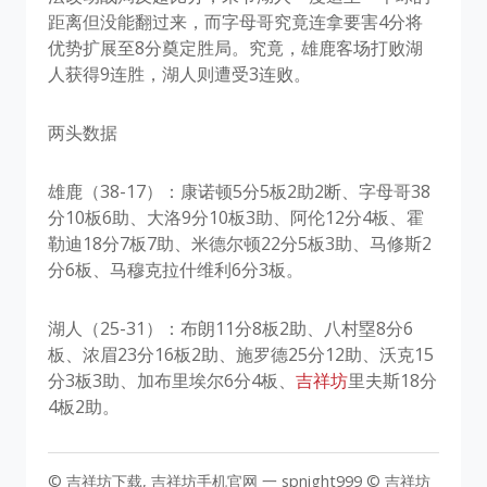
距离但没能翻过来，而字母哥究竟连拿要害4分将
优势扩展至8分奠定胜局。究竟，雄鹿客场打败湖
人获得9连胜，湖人则遭受3连败。
两头数据
雄鹿（38-17）：康诺顿5分5板2助2断、字母哥38
分10板6助、大洛9分10板3助、阿伦12分4板、霍
勒迪18分7板7助、米德尔顿22分5板3助、马修斯2
分6板、马穆克拉什维利6分3板。
湖人（25-31）：布朗11分8板2助、八村塁8分6
板、浓眉23分16板2助、施罗德25分12助、沃克15
分3板3助、加布里埃尔6分4板、
吉祥坊
里夫斯18分
4板2助。
© 吉祥坊下载, 吉祥坊手机官网 一 spnight999 © 吉祥坊