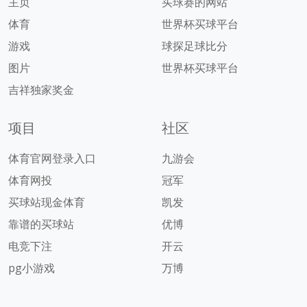
主页
买球赛的网站
体育
世界杯买球平台
游戏
球探足球比分
图片
世界杯买球平台
吉祥独家奖金
项目
社区
体育官网登录入口
九游会
体育网投
冠军
买球站现金体育
凯发
靠谱的买球站
优博
电竞下注
开云
pg小游戏
万博