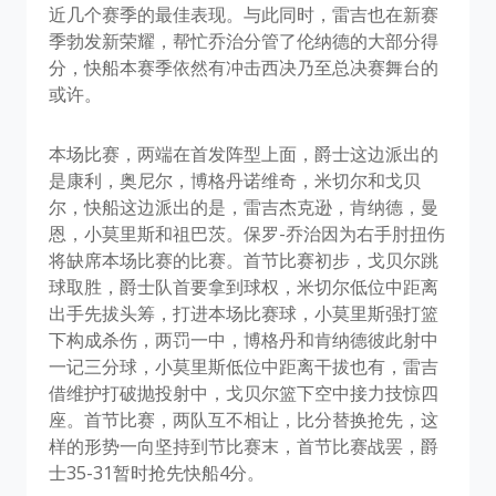
近几个赛季的最佳表现。与此同时，雷吉也在新赛
季勃发新荣耀，帮忙乔治分管了伦纳德的大部分得
分，快船本赛季依然有冲击西决乃至总决赛舞台的
或许。
本场比赛，两端在首发阵型上面，爵士这边派出的
是康利，奥尼尔，博格丹诺维奇，米切尔和戈贝
尔，快船这边派出的是，雷吉杰克逊，肯纳德，曼
恩，小莫里斯和祖巴茨。保罗-乔治因为右手肘扭伤
将缺席本场比赛的比赛。首节比赛初步，戈贝尔跳
球取胜，爵士队首要拿到球权，米切尔低位中距离
出手先拔头筹，打进本场比赛球，小莫里斯强打篮
下构成杀伤，两罚一中，博格丹和肯纳德彼此射中
一记三分球，小莫里斯低位中距离干拔也有，雷吉
借维护打破抛投射中，戈贝尔篮下空中接力技惊四
座。首节比赛，两队互不相让，比分替换抢先，这
样的形势一向坚持到节比赛末，首节比赛战罢，爵
士35-31暂时抢先快船4分。