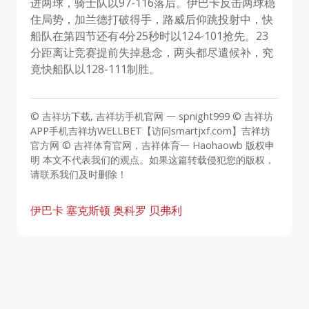
进两球，骑士队以97-116落后。伊巴卡反击两球稳
住局势，加兰德打破得手，路威后仰跳投射中，快
船队在第四节还有4分25秒时以124-101抢先。23
分距离让竞赛提前失掉悬念，两头都尽遣候补，究
竟快船队以128-111制胜。
© 吉祥坊下载, 吉祥坊手机官网 一 spnight999 © 吉祥坊
APP手机吉祥坊WELLBET【访问smartjxf.com】吉祥坊
官方网 © 吉祥体育官网，吉祥体育一 Haohaowb 版权申
明 本文不代表我们的观点。如果这篇转载侵犯您的版权，
请联系我们及时删除！
伊巴卡
塞克斯顿
奥科罗
贝弗利