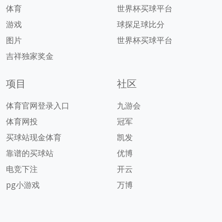
体育
世界杯买球平台
游戏
球探足球比分
图片
世界杯买球平台
吉祥独家奖金
项目
社区
体育官网登录入口
九游会
体育网投
冠军
买球站现金体育
凯发
靠谱的买球站
优博
电竞下注
开云
pg小游戏
万博