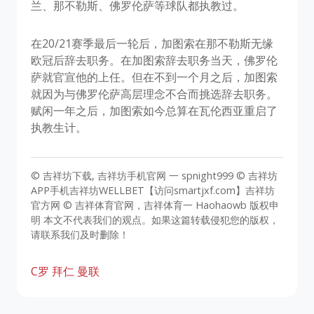
兰、那不勒斯、佛罗伦萨等球队都执教过。
在20/21赛季最后一轮后，加图索在那不勒斯无缘
欧冠后辞去职务。在加图索辞去职务当天，佛罗伦
萨就官宣他的上任。但在不到一个月之后，加图索
就因为与佛罗伦萨高层理念不合而挑选辞去职务。
赋闲一年之后，加图索如今总算在瓦伦西亚重启了
执教生计。
© 吉祥坊下载, 吉祥坊手机官网 一 spnight999 © 吉祥坊
APP手机吉祥坊WELLBET【访问smartjxf.com】吉祥坊
官方网 © 吉祥体育官网，吉祥体育一 Haohaowb 版权申
明 本文不代表我们的观点。如果这篇转载侵犯您的版权，
请联系我们及时删除！
C罗
拜仁
曼联