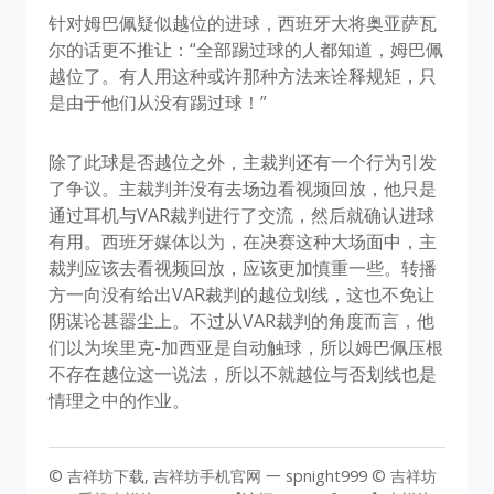
针对姆巴佩疑似越位的进球，西班牙大将奥亚萨瓦
尔的话更不推让：“全部踢过球的人都知道，姆巴佩
越位了。有人用这种或许那种方法来诠释规矩，只
是由于他们从没有踢过球！”
除了此球是否越位之外，主裁判还有一个行为引发
了争议。主裁判并没有去场边看视频回放，他只是
通过耳机与VAR裁判进行了交流，然后就确认进球
有用。西班牙媒体以为，在决赛这种大场面中，主
裁判应该去看视频回放，应该更加慎重一些。转播
方一向没有给出VAR裁判的越位划线，这也不免让
阴谋论甚嚣尘上。不过从VAR裁判的角度而言，他
们以为埃里克-加西亚是自动触球，所以姆巴佩压根
不存在越位这一说法，所以不就越位与否划线也是
情理之中的作业。
© 吉祥坊下载, 吉祥坊手机官网 一 spnight999 © 吉祥坊