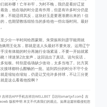
咱们就补哪！亡羊补牢，为时不晚，我仍是看好辽篮
太着急，他在场的时分是有作用，但是有许多时分仍是
渐来，不能适得其反，这块好玉是要逐渐磨出来的！信
用的，也期望教练组恰当的多给他一些出场时间。最好
义。
，至少分一半时间给西蒙斯。朱荣振和刘彦宇能用就
用他俩用王化东，那就是送人头最好不要夹攻。运用辽宁
对手没有体能的时分再施行全场紧逼，不要一开始就紧
晓！球迷第2次发声，这回说出了真话。说句实话，
太多短板。特别是临场缺少改动，太多当地了。比方莫
每次接球都特么酣畅的一批。追到四分的时分不守个全
拆就是缩短在缩短，仍是让艾伦许多持球，不让三分更
真就是这么看着他投啊？
© 吉祥坊APP手机吉祥坊WELLBET【访问smartjxf.com】吉
haowb 版权申明 本文不代表我们的观点。如果这篇转载侵犯您