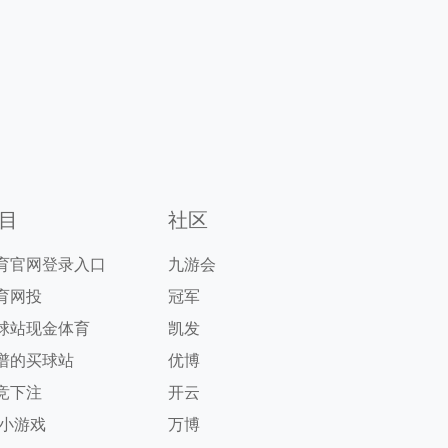
目
社区
育官网登录入口
九游会
育网投
冠军
球站现金体育
凯发
谱的买球站
优博
竞下注
开云
g小游戏
万博