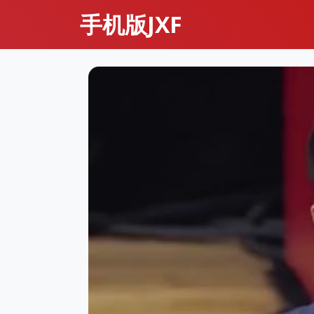
手机版JXF