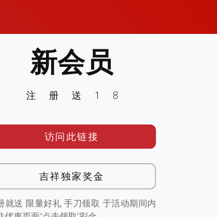
新会员
注册送18
访问此链接
吉祥独家奖金
册就送 限量好礼 手刀领取 于活动期间内
往优惠页面”点击领取”彩金。