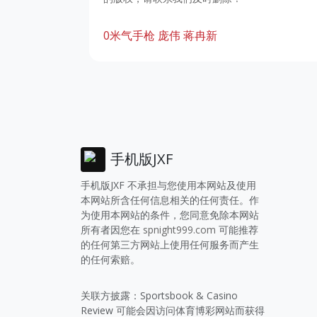
0米气手枪
庞伟
蒋冉新
手机版JXF
手机版JXF 不承担与您使用本网站及使用
本网站所含任何信息相关的任何责任。作
为使用本网站的条件，您同意免除本网站
所有者因您在
spnight999.com
可能推荐
的任何第三方网站上使用任何服务而产生
的任何索赔。
关联方披露：Sportsbook & Casino
Review 可能会因访问体育博彩网站而获得