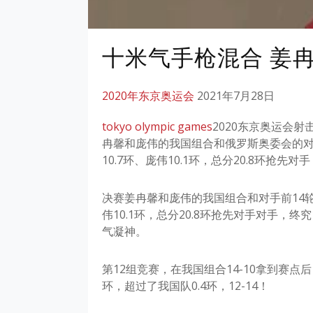
十米气手枪混合 姜
2020年东京奥运会
2021年7月28日
tokyo olympic games
​2020东京奥运
冉馨和庞伟的我国组合和俄罗斯奥委会的对手
10.7环、庞伟10.1环，总分20.8环抢先对
决赛姜冉馨和庞伟的我国组合和对手前14轮1
伟10.1环，总分20.8环抢先对手对手，
气凝神。
第12组竞赛，在我国组合14-10拿到赛点后
环，超过了我国队0.4环，12-14！