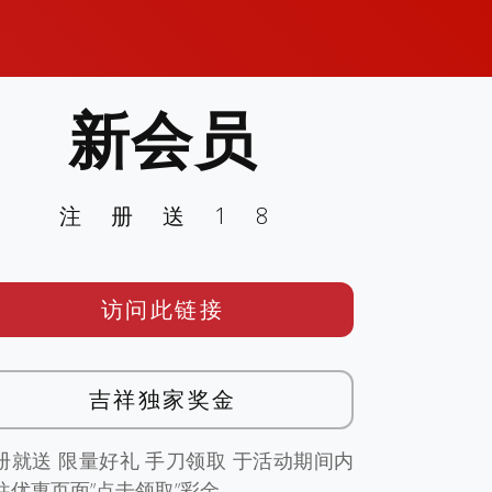
新会员
注册送18
访问此链接
吉祥独家奖金
册就送 限量好礼 手刀领取 于活动期间内
往优惠页面”点击领取”彩金。