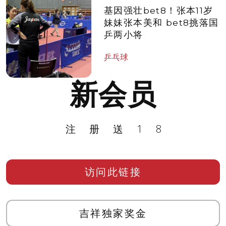
基因强壮bet8！张本11岁
妹妹张本美和 bet8挑落国
乒两小将
乒乓球
新会员
注册送18
访问此链接
吉祥独家奖金